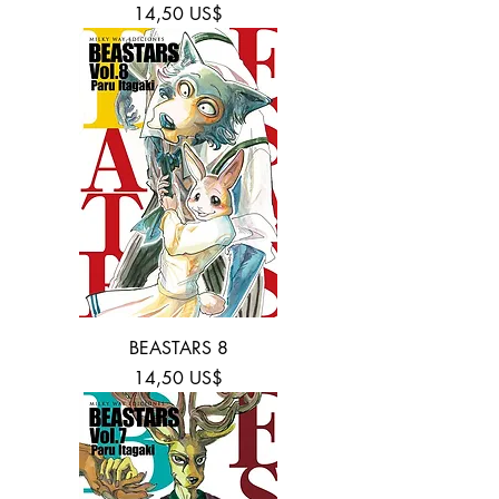
Precio
14,50 US$
BEASTARS 8
Precio
14,50 US$