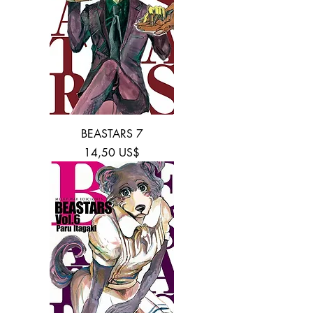
BEASTARS 7
Precio
14,50 US$